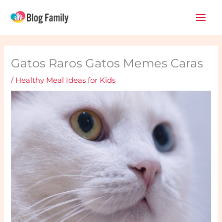
Skip
Main
to
Men
content
Gatos Raros Gatos Memes Caras
/
Healthy Meal Ideas for Kids