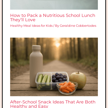
How to Pack a Nutritious School Lunch
They’ll Love
Healthy Meal Ideas for Kids
/ By
Geraldine Cobbertodes
After-School Snack Ideas That Are Both
Healthy and Easy