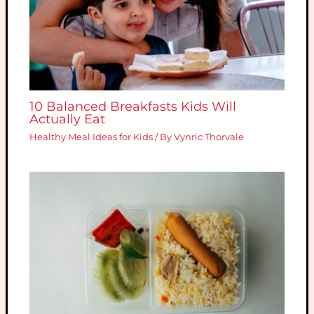
10 Balanced Breakfasts Kids Will
Actually Eat
Healthy Meal Ideas for Kids
/ By
Vynric Thorvale