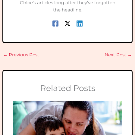
Chloe's articles long after they've forgotten
the headline.
←
Previous Post
Next Post
→
Related Posts